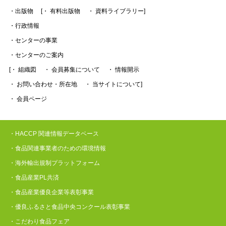
・出版物
[・ 有料出版物
・ 資料ライブラリー]
・行政情報
・センターの事業
・センターのご案内
[・ 組織図
・ 会員募集について
・ 情報開示
・ お問い合わせ・所在地
・ 当サイトについて]
・ 会員ページ
・HACCP 関連情報データベース
・食品関連事業者のための環境情報
・海外輸出規制プラットフォーム
・食品産業PL共済
・食品産業優良企業等表彰事業
・優良ふるさと食品中央コンクール表彰事業
・こだわり食品フェア