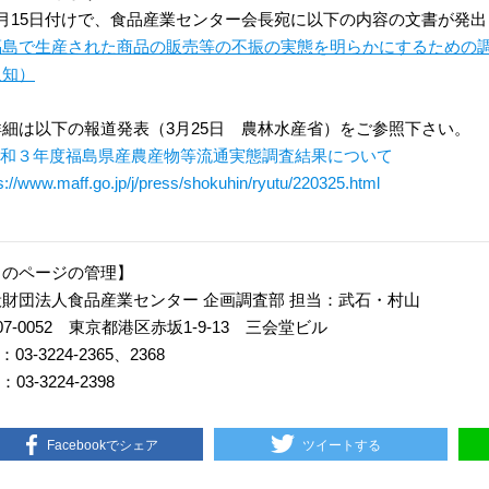
4月15日付けで、食品産業センター会長宛に以下の内容の文書が発
福島で生産された商品の販売等の不振の実態を明らかにするための
通知）
詳細は以下の報道発表（3月25日 農林水産省）をご参照下さい。
 令和３年度福島県産農産物等流通実態調査結果について
s://www.maff.go.jp/j/press/shokuhin/ryutu/220325.html
このページの管理】
般財団法人食品産業センター 企画調査部 担当：武石・村山
07-0052 東京都港区赤坂1-9-13 三会堂ビル
：03-3224-2365、2368
：03-3224-2398
Facebookでシェア
ツイートする