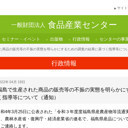
サイト
食品産業センター
一般財団法人
セミナー・イベント
出版物
行政情報
センターの事
た商品の販売等の不振の実態を明らかにするための調査の結果に基づく指導等につ
行政情報
022年 04月 19日
福島で生産された商品の販売等の不振の実態を明らかに
く指導等について（通知）
和4年3月25日に公表された「令和３年度度福島県産農産物等流通実
に、農林水産省・復興庁・経済産業省の連名で、福島県産品につい
、ご連絡します。