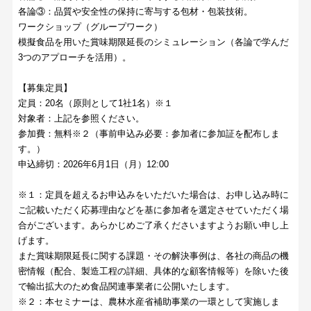
各論③：品質や安全性の保持に寄与する包材・包装技術。
ワークショップ（グループワーク）
模擬食品を用いた賞味期限延長のシミュレーション（各論で学んだ
3つのアプローチを活用）。
【募集定員】
定員：20名（原則として1社1名）※１
対象者：上記を参照ください。
参加費：無料※２（事前申込み必要：参加者に参加証を配布しま
す。）
申込締切：2026年6月1日（月）12:00
※１：定員を超えるお申込みをいただいた場合は、お申し込み時に
ご記載いただく応募理由などを基に参加者を選定させていただく場
合がございます。あらかじめご了承くださいますようお願い申し上
げます。
また賞味期限延長に関する課題・その解決事例は、各社の商品の機
密情報（配合、製造工程の詳細、具体的な顧客情報等）を除いた後
で輸出拡大のため食品関連事業者に公開いたします。
※２：本セミナーは、農林水産省補助事業の一環として実施しま