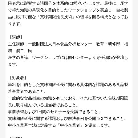
限表示に影響する諸因子を体系的に解説いたします。最後に、座学
で得た知識の具現化を目的としたワークショップを実施し、自社製
品に応用可能な「賞味期限延長技術」の習得を図る構成となってお
ります。
【講師】
主任講師：一般財団法人日本食品分析センター 教育・研修部 福
増 潤二 氏
座学の各論、ワークショップには同センターより専任講師が登壇し
ます。
【対象者】
輸出を目的とした賞味期限延長に関わる具体的な課題のある食品製
造事業者であること。
一般的な食品衛生の知識を有しており、それに基づいた賞味期限延
長に取り組んでいる担当者であること。
事前学習および1日間のセミナーを受講できること。
賞味期限延長に関する課題および解決事例を公開※２できること。
中小企業基本法に定義する「中小企業者」を優先します。