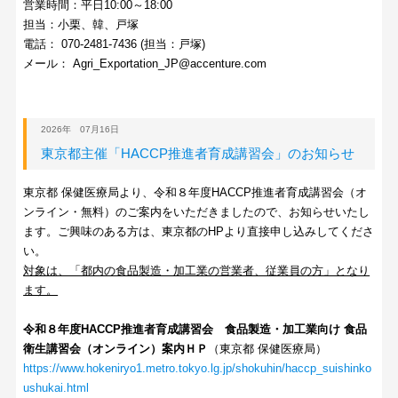
営業時間：平日10:00～18:00
担当：小栗、韓、戸塚
電話： 070-2481-7436 (担当：戸塚)
メール： Agri_Exportation_JP@accenture.com
2026年 07月16日
東京都主催「HACCP推進者育成講習会」のお知らせ
東京都 保健医療局より、令和８年度HACCP推進者育成講習会（オ
ンライン・無料）のご案内をいただきましたので、お知らせいたし
ます。ご興味のある方は、東京都のHPより直接申し込みしてくださ
い。
対象は、「都内の食品製造・加工業の営業者、従業員の方」となり
ます。
令和８年度HACCP推進者育成講習会 食品製造・加工業向け 食品
衛生講習会（オンライン）案内ＨＰ
（東京都 保健医療局）
https://www.hokeniryo1.metro.tokyo.lg.jp/shokuhin/haccp_suishinko
ushukai.html