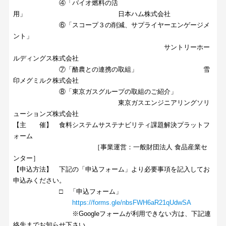
④「バイオ燃料の活
用」 日本ハム株式会社
⑥「スコープ３の削減、サプライヤーエンゲージメ
ント」
サントリーホー
ルディングス株式会社
⑦「酪農との連携の取組」 雪
印メグミルク株式会社
⑧「東京ガスグループの取組のご紹介」
東京ガスエンジニアリングソリ
ューションズ株式会社
【主 催】 食料システムサステナビリティ課題解決プラットフ
ォーム
［事業運営：一般財団法人 食品産業セ
ンター］
【申込方法】 下記の「申込フォーム」より必要事項を記入してお
申込みください。
□ 「申込フォーム」
https://forms.gle/nbsFWH6aR21qUdwSA
※Googleフォームが利用できない方は、下記連
絡先までお知らせ下さい。