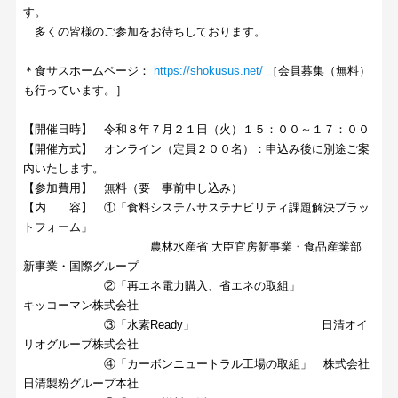
す。
多くの皆様のご参加をお待ちしております。
＊食サスホームページ：
https://shokusus.net/
［会員募集（無料）
も行っています。］
【開催日時】 令和８年７月２１日（火）１５：００～１７：００
【開催方式】 オンライン（定員２００名）：申込み後に別途ご案
内いたします。
【参加費用】 無料（要 事前申し込み）
【内 容】 ①「食料システムサステナビリティ課題解決プラッ
トフォーム」
農林水産省 大臣官房新事業・食品産業部
新事業・国際グループ
②「再エネ電力購入、省エネの取組」
キッコーマン株式会社
③「水素Ready」 日清オイ
リオグループ株式会社
④「カーボンニュートラル工場の取組」 株式会社
日清製粉グループ本社