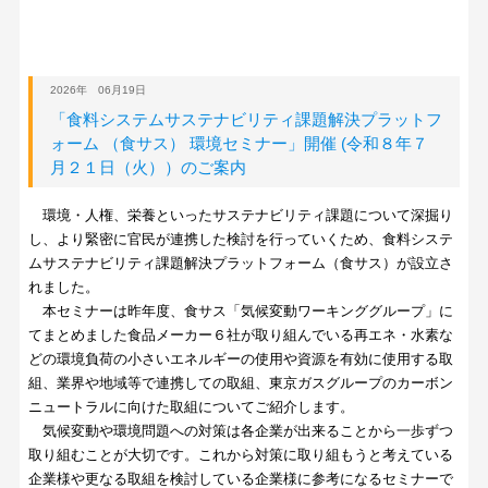
2026年 06月19日
「食料システムサステナビリティ課題解決プラットフ
ォーム （食サス） 環境セミナー」開催 (令和８年７
月２１日（火））のご案内
環境・人権、栄養といったサステナビリティ課題について深掘り
し、より緊密に官民が連携した検討を行っていくため、食料システ
ムサステナビリティ課題解決プラットフォーム（食サス）が設立さ
れました。
本セミナーは昨年度、食サス「気候変動ワーキンググループ」に
てまとめました食品メーカー６社が取り組んでいる再エネ・水素な
どの環境負荷の小さいエネルギーの使用や資源を有効に使用する取
組、業界や地域等で連携しての取組、東京ガスグループのカーボン
ニュートラルに向けた取組についてご紹介します。
気候変動や環境問題への対策は各企業が出来ることから一歩ずつ
取り組むことが大切です。これから対策に取り組もうと考えている
企業様や更なる取組を検討している企業様に参考になるセミナーで