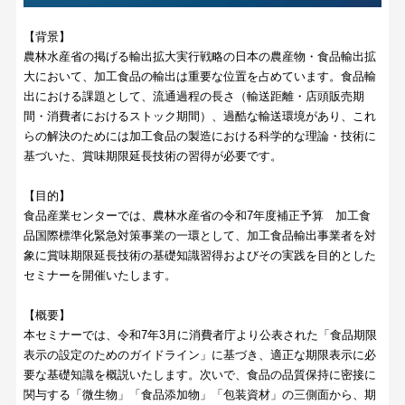
【背景】
農林水産省の掲げる輸出拡大実行戦略の日本の農産物・食品輸出拡
大において、加工食品の輸出は重要な位置を占めています。食品輸
出における課題として、流通過程の長さ（輸送距離・店頭販売期
間・消費者におけるストック期間）、過酷な輸送環境があり、これ
らの解決のためには加工食品の製造における科学的な理論・技術に
基づいた、賞味期限延長技術の習得が必要です。
【目的】
食品産業センターでは、農林水産省の令和7年度補正予算 加工食
品国際標準化緊急対策事業の一環として、加工食品輸出事業者を対
象に賞味期限延長技術の基礎知識習得およびその実践を目的とした
セミナーを開催いたします。
【概要】
本セミナーでは、令和7年3月に消費者庁より公表された「食品期限
表示の設定のためのガイドライン」に基づき、適正な期限表示に必
要な基礎知識を概説いたします。次いで、食品の品質保持に密接に
関与する「微生物」「食品添加物」「包装資材」の三側面から、期