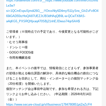
https://urldefense.com/v3/__https://www.youtube.com/live/cv5Jhhs
Le3w?
si=1QCmEspuSjmdi26G__;!!OrxsNty6D4my!511ySns_GIrZvFv8O4
69iGAD55tzHoQA87UEZJtJB3dHAqQB9L-w-QCwTX8AS-
a4qKG5_PXSRQHjxaq470SBj21nhEJDwuo74qn5AA$
ご登壇者（※現時点での予定であり、今後変更となる可能性がござ
います。）
・むそう商事様
・ドンレミー様
・GOGO FOODS様
・寺岡有機醸造様
また、本イベントの後半では、情報発信にとどまらず、参加事業者
の皆様が抱える輸出課題の解決や、具体的な輸出機会の創出につな
げることを目的として、商社・インポーターとの個別マッチング会
（20分程度）を開催いたします。
個別マッチング会は事前申込制です。参加を希望される方は、下記
リンクよりお申し込みください。（申込期限：2026年8月14日
（金））
https://www.secure-cloud.jp/sf/business/1784780851ptZeZcFH