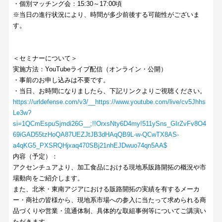
・個別マッチング会：15:30～17:00頃
※当日の進行状況により、時間が多少前後する可能性がございま
す。
＜セミナーについて＞
実施方法：YouTubeライブ配信（オンライン・公開）
・事前のお申し込みは不要です。
・当日、お時間になりましたら、下記リンクよりご視聴ください。
https://urldefense.com/v3/__https://www.youtube.com/live/cv5Jhhs
Le3w?
si=1QCmEspuSjmdi26G__;!!OrxsNty6D4my!511ySns_GIrZvFv8O4
69iGAD55tzHoQA87UEZJtJB3dHAqQB9L-w-QCwTX8AS-
a4qKG5_PXSRQHjxaq470SBj21nhEJDwuo74qn5AA$
内容（予定）：
アクセンチュアより、加工食品における現地系販路開拓の概況や市
場動向をご紹介します。
また、北米・東南アジアにおける販路開拓の実績を有するメーカ
ー・商社の皆様から、現地系市場への参入に当たって求められる商
品づくりや営業・流通体制、具体的な取組事例等についてご講演い
ただきます。