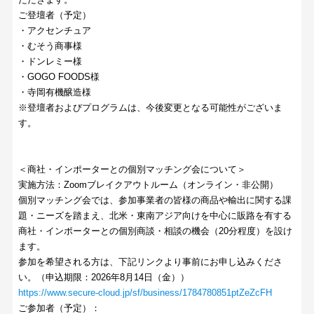
ご登壇者（予定）
・アクセンチュア
・むそう商事様
・ドンレミー様
・GOGO FOODS様
・寺岡有機醸造様
※登壇者およびプログラムは、今後変更となる可能性がございま
す。
＜商社・インポーターとの個別マッチング会について＞
実施方法：Zoomブレイクアウトルーム（オンライン・非公開）
個別マッチング会では、参加事業者の皆様の商品や輸出に関する課
題・ニーズを踏まえ、北米・東南アジア向けを中心に販路を有する
商社・インポーターとの個別商談・相談の機会（20分程度）を設け
ます。
参加を希望される方は、下記リンクより事前にお申し込みくださ
い。（申込期限：2026年8月14日（金））
https://www.secure-cloud.jp/sf/business/1784780851ptZeZcFH
ご参加者（予定）：