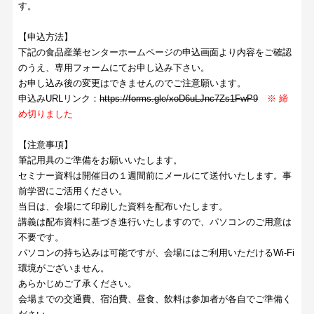
す。
【申込方法】
下記の食品産業センターホームページの申込画面より内容をご確認
のうえ、専用フォームにてお申し込み下さい。
お申し込み後の変更はできませんのでご注意願います。
申込みURLリンク：
https://forms.gle/xoD6uLJnc7Zs1FwP9
※ 締
め切りました
【注意事項】
筆記用具のご準備をお願いいたします。
セミナー資料は開催日の１週間前にメールにて送付いたします。事
前学習にご活用ください。
当日は、会場にて印刷した資料を配布いたします。
講義は配布資料に基づき進行いたしますので、パソコンのご用意は
不要です。
パソコンの持ち込みは可能ですが、会場にはご利用いただけるWi-Fi
環境がございません。
あらかじめご了承ください。
会場までの交通費、宿泊費、昼食、飲料は参加者が各自でご準備く