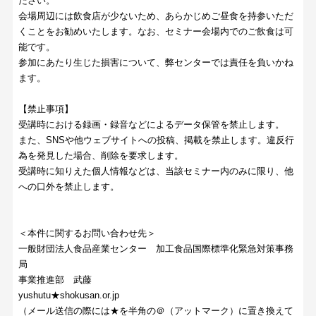
ださい。
会場周辺には飲食店が少ないため、あらかじめご昼食を持参いただ
くことをお勧めいたします。なお、セミナー会場内でのご飲食は可
能です。
参加にあたり生じた損害について、弊センターでは責任を負いかね
ます。
【禁止事項】
受講時における録画・録音などによるデータ保管を禁止します。
また、SNSや他ウェブサイトへの投稿、掲載を禁止します。違反行
為を発見した場合、削除を要求します。
受講時に知りえた個人情報などは、当該セミナー内のみに限り、他
への口外を禁止します。
＜本件に関するお問い合わせ先＞
一般財団法人食品産業センター 加工食品国際標準化緊急対策事務
局
事業推進部 武藤
yushutu★shokusan.or.jp
（メール送信の際には★を半角の＠（アットマーク）に置き換えて