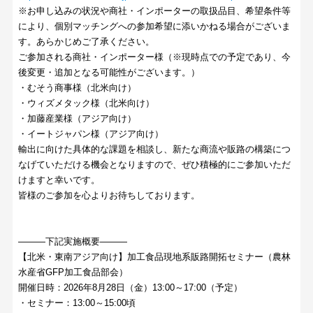
※お申し込みの状況や商社・インポーターの取扱品目、希望条件等
により、個別マッチングへの参加希望に添いかねる場合がございま
す。あらかじめご了承ください。
ご参加される商社・インポーター様（※現時点での予定であり、今
後変更・追加となる可能性がございます。）
・むそう商事様（北米向け）
・ウィズメタック様（北米向け）
・加藤産業様（アジア向け）
・イートジャパン様（アジア向け）
輸出に向けた具体的な課題を相談し、新たな商流や販路の構築につ
なげていただける機会となりますので、ぜひ積極的にご参加いただ
けますと幸いです。
皆様のご参加を心よりお待ちしております。
―――下記実施概要―――
【北米・東南アジア向け】加工食品現地系販路開拓セミナー（農林
水産省GFP加工食品部会）
開催日時：2026年8月28日（金）13:00～17:00（予定）
・セミナー：13:00～15:00頃