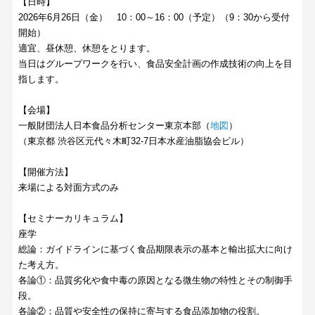
【日時】
2026年6月26日（金） 10：00～16：00（予定）（9：30から受付
開始）
適宜、昼休憩、休憩をとります。
当日はグループワークを行い、食品安全計画の作成技術の向上を目
指します。
【会場】
一般財団法人日本食品分析センター東京本部（
地図
）
（東京都 渋谷区元代々木町32-7日本水産油脂協会ビル）
【開催方法】
来場による対面方式のみ
【セミナーカリキュラム】
座学
総論：ガイドラインに基づく食品期限表示の基本と輸出拡大に向け
た考え方。
各論①：品質劣化や食中毒の原因となる微生物の特性とその制御手
段。
各論②：品質や安全性の保持に寄与する食品添加物の役割。