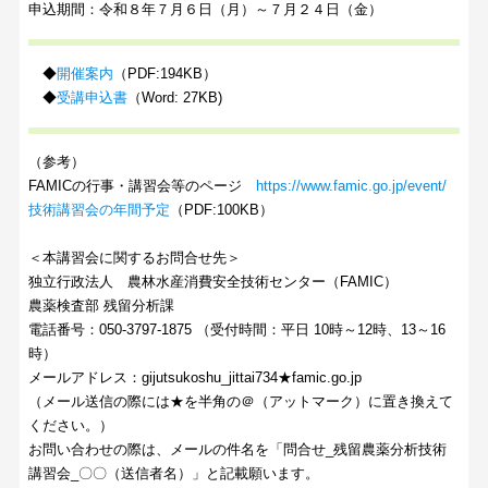
申込期間：令和８年７月６日（月）～７月２４日（金）
◆
開催案内
（PDF:194KB）
◆
受講申込書
（Word: 27KB)
（参考）
FAMICの行事・講習会等のページ
https://www.famic.go.jp/event/
技術講習会の年間予定
（PDF:100KB）
＜本講習会に関するお問合せ先＞
独立行政法人 農林水産消費安全技術センター（FAMIC）
農薬検査部 残留分析課
電話番号：050-3797-1875 （受付時間：平日 10時～12時、13～16
時）
メールアドレス：gijutsukoshu_jittai734★famic.go.jp
（メール送信の際には★を半角の＠（アットマーク）に置き換えて
ください。）
お問い合わせの際は、メールの件名を「問合せ_残留農薬分析技術
講習会_〇〇（送信者名）」と記載願います。