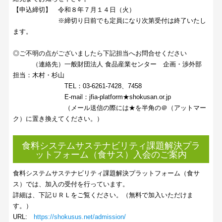
【申込締切】 令和８年７月１４日（火）
※締切り日前でも定員になり次第受付は終了いたし
ます。
◎ご不明の点がございましたら下記担当へお問合せください
（連絡先）一般財団法人 食品産業センター 企画・渉外部
担当：木村・杉山
TEL：03-6261-7428、7458
E-mail：jfia-platform★shokusan.or.jp
（メール送信の際には★を半角の＠（アットマー
ク）に置き換えてください。）
食料システムサステナビリティ課題解決プラ
ットフォーム（食サス）入会のご案内
食料システムサステナビリティ課題解決プラットフォーム（食サ
ス）では、加入の受付を行っています。
詳細は、下記ＵＲＬをご覧ください。（無料で加入いただけま
す。）
URL:
https://shokusus.net/admission/