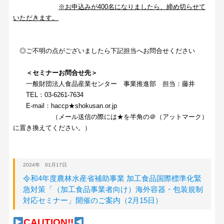
※お申込みが400名になりましたら、締め切らせて
いただきます。
◎ご不明の点がございましたら下記担当へお問合せください
＜セミナーお問合せ先＞
一般財団法人食品産業センター 事業推進部 担当：藤井
TEL：03-6261-7634
E-mail：haccp★shokusan.or.jp
（メール送信の際には★を半角の＠（アットマーク）
に置き換えてください。）
2024年 01月17日
令和4年度農林水産省補助事業 加工食品国際標準化緊
急対策「（加工食品事業者向け）海外容器・包装規制
対応セミナー」開催のご案内（2月15日）
CAUTION!!