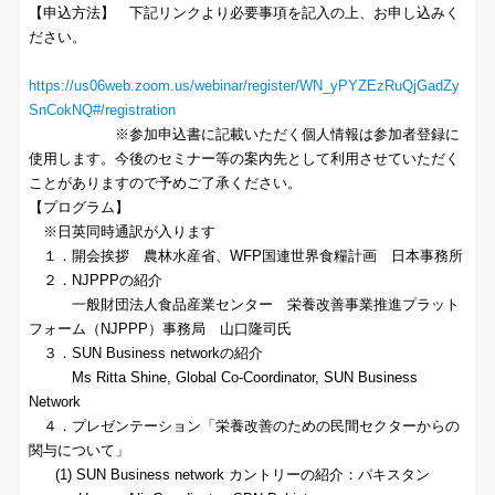
【申込方法】 下記リンクより必要事項を記入の上、お申し込みく
ださい。
https://us06web.zoom.us/webinar/register/WN_yPYZEzRuQjGadZy
SnCokNQ#/registration
※参加申込書に記載いただく個人情報は参加者登録に
使用します。今後のセミナー等の案内先として利用させていただく
ことがありますので予めご了承ください。
【プログラム】
※日英同時通訳が入ります
１．開会挨拶 農林水産省、WFP国連世界食糧計画 日本事務所
２．NJPPPの紹介
一般財団法人食品産業センター 栄養改善事業推進プラット
フォーム（NJPPP）事務局 山口隆司氏
３．SUN Business networkの紹介
Ms Ritta Shine, Global Co-Coordinator, SUN Business
Network
４．プレゼンテーション「栄養改善のための民間セクターからの
関与について」
(1) SUN Business network カントリーの紹介：パキスタン