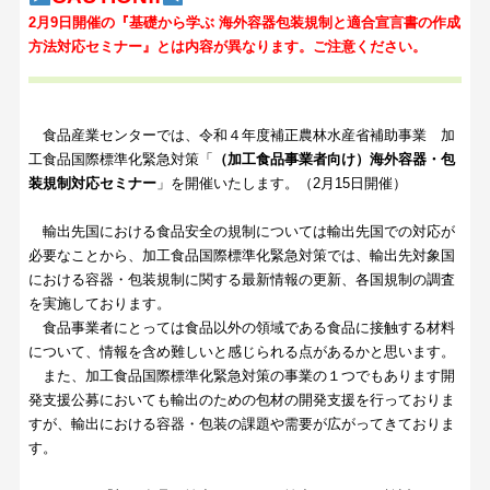
2月9日開催の『基礎から学ぶ 海外容器包装規制と適合宣言書の作成
方法対応セミナー』とは内容が異なります。ご注意ください。
食品産業センターでは、令和４年度補正農林水産省補助事業 加
工食品国際標準化緊急対策「
（加工食品事業者向け）海外容器・包
装規制対応セミナー
」を開催いたします。（
2月15日開催
）
輸出先国における食品安全の規制については輸出先国での対応が
必要なことから、加工食品国際標準化緊急対策では、輸出先対象国
における容器・包装規制に関する最新情報の更新、各国規制の調査
を実施しております。
食品事業者にとっては食品以外の領域である食品に接触する材料
について、情報を含め難しいと感じられる点があるかと思います。
また、加工食品国際標準化緊急対策の事業の１つでもあります開
発支援公募においても輸出のための包材の開発支援を行っておりま
すが、輸出における容器・包装の課題や需要が広がってきておりま
す。