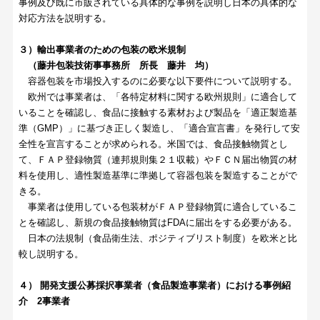
事例及び既に市販されている具体的な事例を説明し日本の具体的な
対応方法を説明する。
３）輸出事業者のための包装の欧米規制
（藤井包装技術事事務所 所長 藤井 均）
容器包装を市場投入するのに必要な以下要件について説明する。
欧州では事業者は、「各特定材料に関する欧州規則」に適合して
いることを確認し、食品に接触する素材および製品を「適正製造基
準（GMP）」に基づき正しく製造し、「適合宣言書」を発行して安
全性を宣言することが求められる。米国では、食品接触物質とし
て、ＦＡＰ登録物質（連邦規則集２１収載）やＦＣＮ届出物質の材
料を使用し、適性製造基準に準拠して容器包装を製造することがで
きる。
事業者は使用している包装材がＦＡＰ登録物質に適合しているこ
とを確認し、新規の食品接触物質はFDAに届出をする必要がある。
日本の法規制（食品衛生法、ポジティブリスト制度）を欧米と比
較し説明する。
４） 開発支援公募採択事業者（食品製造事業者）における事例紹
介 2事業者