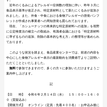
近年のくるみによるアレルギー症例数の増加に伴い、昨年３月に
食品表示基準が改正され、特定原材料として新たにくるみが追加さ
れました。また、外食・中食における食物アレルギーの啓発パンフ
レットが作成され事業者への周知啓発も図られております。
現在、「カシューナッツの将来的な特定原材料への追加」を視野
に公定検査法の確立への取組み、有識者会議における「特定原材料
に準ずるものの追加、削除の基本的な考え方」の整理等が進められ
ております。
このような状況を踏まえ、食品産業センターでは、前述の内容を
中心にした食物アレルギー表示の最新動向を消費者庁よりご説明い
ただくことといたしました。
無料
で参加できますので、多くの方々に参加いただけますようご
案内申し上げます。
記
【日 時】 令和６年２月１４日（水） １５：００～１６：０
０（質疑込み）
【開催方式】 オンライン（定員：先着４００名）：お申込み後に