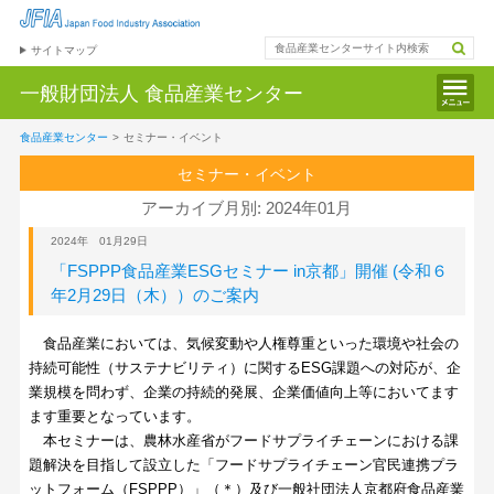
サイトマップ
一般財団法人
食品産業センター
食品産業センター
>
セミナー・イベント
セミナー・イベント
アーカイブ月別: 2024年01月
2024年 01月29日
「FSPPP食品産業ESGセミナー in京都」開催 (令和６
年2月29日（木））のご案内
食品産業においては、気候変動や人権尊重といった環境や社会の
持続可能性（サステナビリティ）に関するESG課題への対応が、企
業規模を問わず、企業の持続的発展、企業価値向上等においてます
ます重要となっています。
本セミナーは、農林水産省がフードサプライチェーンにおける課
題解決を目指して設立した「フードサプライチェーン官民連携プラ
ットフォーム（FSPPP）」（＊）及び一般社団法人京都府食品産業