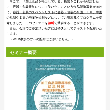
そこで、『加工食品を輸出している、輸出をこれから検討した
い、容器・包装規制について学びたい』という食品製造事業者向け
に、
容器・包装のスペシャリストに容器・包装の米国、ＥＵ、中国
の規制やＥＵの廃棄物規制などについてご講演戴くプログラム
を準
備しました。このセミナーを
無料
で受講することができます。
また、会場でご参加頂いた方には特典としてテキストを配布いた
します。
（WEB参加の方への配布はございません。）
セミナー概要