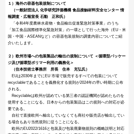
１）海外の容器包装規制について
（一般財団法人 化学研究評価機構 食品接触材料安全センター 情
報調査・広報室長 石動 正和氏）
「令和4年度農林水産物・食品輸出促進緊急対策事業」のうち
「加工食品国際標準化緊急対策」の一環として行った海外（EU・米
国・中国・ASEANなど）の容器包装規制の調査内容についてご紹
介いたします。
２）欧州市場への包装製品の輸出の規制について ＜循環型パッケー
ジ及び循環型ポリマー利用の義務化＞
（住本技術士事務所 所長 住本 充弘氏）
EUは2030年までにEU 市場で販売するすべての包装について
recyclableであることを義務化する規則が2024年の早い時期に公布
される。
Recyclableは欧州が認めている第三者の認証機関が認めたものを
使用することになる。日本からの包装製品はこの規則への対応が必
要である。
自社で直接欧州へ輸出していなくても商社や販売店が輸出してい
る場合もあり当然規則に従うことになる。
欧州のEU2022/1616と包装及び包装廃棄物規則の概略説明と対応