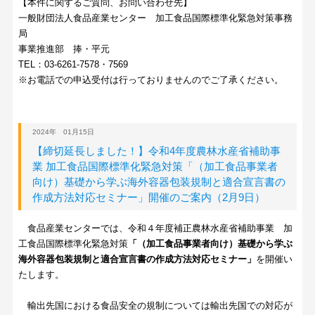
【本件に関するご質問、お問い合わせ先】
一般財団法人食品産業センター 加工食品国際標準化緊急対策事務
局
事業推進部 捧・平元
TEL：03-6261-7578・7569
※お電話での申込受付は行っておりませんのでご了承ください。
2024年 01月15日
【締切延長しました！】令和4年度農林水産省補助事
業 加工食品国際標準化緊急対策「（加工食品事業者
向け）基礎から学ぶ海外容器包装規制と適合宣言書の
作成方法対応セミナー」開催のご案内（2月9日）
食品産業センターでは、令和４年度補正農林水産省補助事業 加
工食品国際標準化緊急対策
「（加工食品事業者向け）基礎から学ぶ
海外容器包装規制と適合宣言書の作成方法対応セミナー」
を開催い
たします。
輸出先国における食品安全の規制については輸出先国での対応が