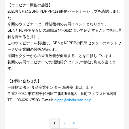
【ウェビナー開催の趣旨】
2023年5月にSBNとNJPPPは戦略的パートナーシップを締結しまし
た。
今回のウェビナーは、締結後初の共同イベントとなります。
SBNとNJPPPが互いの組織及び活動について紹介することで相互理
解を深めると共に、
このウェビナーを契機に、SBNとNJPPPの民間セクターのネットワ
ークや企業間の関係が築かれ、
民間セクターからの栄養改善が促進することを目指しています。
初回の共同ウェビナーでの活動紹介はアジア地域に焦点を当てま
す。
【お問い合わせ先】
一般財団法人 食品産業センター 海外室 山口、山下
〒102-0084 東京都千代田区二番町5番地5 番町フィフスビル5階
TEL: 03-6261-7526/ E-mail:
njppp@shokusan.or.jp
1
2
>