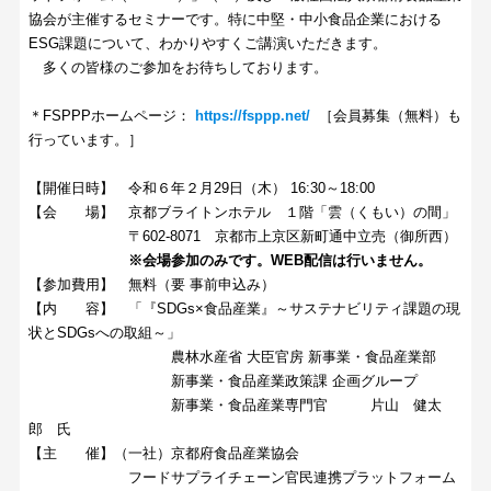
協会が主催するセミナーです。特に中堅・中小食品企業における
ESG課題について、わかりやすくご講演いただきます。
多くの皆様のご参加をお待ちしております。
＊FSPPPホームページ：
https://fsppp.net/
［会員募集（無料）も
行っています。］
【開催日時】 令和６年２月29日（木） 16:30～18:00
【会 場】 京都ブライトンホテル １階「雲（くもい）の間」
〒602-8071 京都市上京区新町通中立売（御所西）
※会場参加のみです。WEB配信は行いません。
【参加費用】 無料（要 事前申込み）
【内 容】 「『SDGs×食品産業』～サステナビリティ課題の現
状とSDGsへの取組～」
農林水産省 大臣官房 新事業・食品産業部
新事業・食品産業政策課 企画グループ
新事業・食品産業専門官 片山 健太
郎 氏
【主 催】（一社）京都府食品産業協会
フードサプライチェーン官民連携プラットフォーム