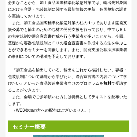
必要なことから、加工食品国際標準化緊急対策では、輸出先対象国
における容器・包装規制に関する最新情報の更新、各国規制の調査
を実施しております。
また、加工食品国際標準化緊急対策の柱の１つであります開発支
援公募でも輸出のための包材の開発支援を行っており、中でもＥＵ
の包材規制や適合宣言書作成を行う事業者が多いことから、今回、
基礎から容器包装規制とＥＵの適合宣言書を作成する方法を学ぶこ
とができるセミナーを開催します。また、開発支援公募採択事業者
の事例についての講演を予定しております。
『加工食品を輸出している、輸出をこれから検討したい、容器・
包装規制について基礎から学びたい、適合宣言書の内容について学
びたい』といった食品製造事業者向けのプログラムを
無料
で受講す
ることができます。
また、会場でご参加頂いた方には特典としてテキストを配布いた
します。
（WEB参加の方への配布はございません。）
セミナー概要