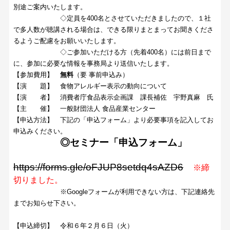
別途ご案内いたします。
◇定員を400名とさせていただきましたので、１社
で多人数が聴講される場合は、できる限りまとまってお聞きくださ
るようご配慮をお願いいたします。
◇ご参加いただける方（先着400名）には前日まで
に、参加に必要な情報を事務局より送信いたします。
【参加費用】
無料
（要 事前申込み）
【演 題】 食物アレルギー表示の動向について
【演 者】 消費者庁食品表示企画課 課長補佐 宇野真麻 氏
【主 催】 一般財団法人 食品産業センター
【申込方法】 下記の「申込フォーム」より必要事項を記入してお
申込みください。
◎セミナー「申込フォーム」
https://forms.gle/oFJUP8setdq4sAZD6
※締
切りました。
※Googleフォームが利用できない方は、下記連絡先
までお知らせ下さい。
【申込締切】 令和６年２月６日（火）