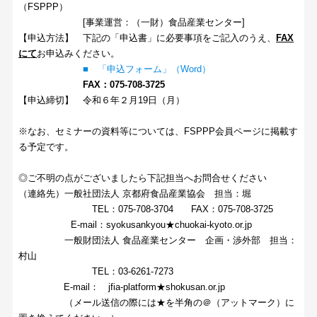
（FSPPP）
[事業運営：（一財）食品産業センター]
【申込方法】 下記の「申込書」に必要事項をご記入のうえ、
FAX
にて
お申込みください。
■ 「申込フォーム」（Word）
FAX：075-708-3725
【申込締切】 令和６年２月19日（月）
※なお、セミナーの資料等については、FSPPP会員ページに掲載す
る予定です。
◎ご不明の点がございましたら下記担当へお問合せください
（連絡先）一般社団法人 京都府食品産業協会 担当：堀
TEL：075-708-3704 FAX：075-708-3725
E-mail：syokusankyou★chuokai-kyoto.or.jp
一般財団法人 食品産業センター 企画・渉外部 担当：
村山
TEL：03-6261-7273
E-mail： jfia-platform★shokusan.or.jp
（メール送信の際には★を半角の＠（アットマーク）に