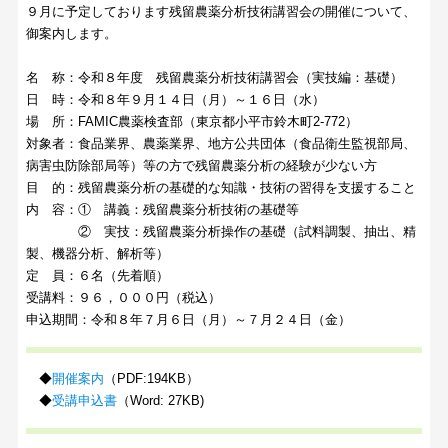
９月に予定しております残留農薬分析技術講習会の開催について、
御案内します。
名 称：令和８年度 残留農薬分析技術講習会（実技編：基礎）
日 時：令和８年９月１４日（月）～１６日（水）
場 所：FAMIC農薬検査部（東京都小平市鈴木町2-772）
対象者：食品業界、農薬業界、地方公共団体（食品衛生監視部局、
病害虫防除部局等）等の方で残留農薬分析の経験が少ない方
目 的：残留農薬分析の基礎的な知識・技術の習得を支援すること
内 容：① 講義：残留農薬分析技術の基礎等
② 実技：残留農薬分析操作の基礎（試料調製、抽出、精
製、機器分析、解析等）
定 員：６名（先着順）
受講料：９６，０００円（税込）
申込期間：令和８年７月６日（月）～７月２４日（金）
◆
開催案内
（PDF:194KB）
◆
受講申込書
（Word: 27KB)