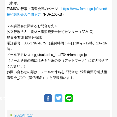
（参考）
FAMICの行事・講習会等のページ
https://www.famic.go.jp/event/
技術講習会の年間予定
（PDF:100KB）
＜本講習会に関するお問合せ先＞
独立行政法人 農林水産消費安全技術センター（FAMIC）
農薬検査部 残留分析課
電話番号：050-3797-1875 （受付時間：平日 10時～12時、13～16
時）
メールアドレス：gijutsukoshu_jittai734★famic.go.jp
（メール送信の際には★を半角の＠（アットマーク）に置き換えて
ください。）
お問い合わせの際は、メールの件名を「問合せ_残留農薬分析技術
講習会_〇〇（送信者名）」と記載願います。
る
INEで送る
2026年(11)