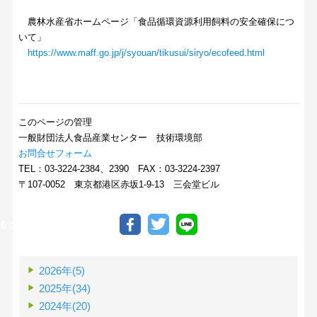
農林水産省ホームページ「食品循環資源利用飼料の安全確保につ
いて」
https://www.maff.go.jp/j/syouan/tikusui/siryo/ecofeed.html
このページの管理
一般財団法人食品産業センター 技術環境部
お問合せフォーム
TEL：03-3224-2384、2390 FAX：03-3224-2397
〒107-0052 東京都港区赤坂1-9-13 三会堂ビル
る
INEで送る
2026年(5)
2025年(34)
2024年(20)