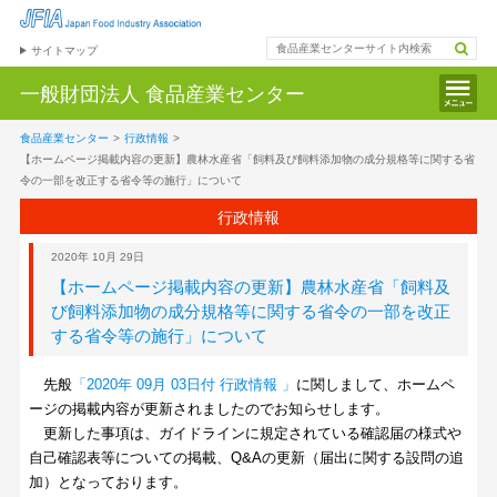
サイトマップ
一般財団法人
食品産業センター
食品産業センター
>
行政情報
>
【ホームページ掲載内容の更新】農林水産省「飼料及び飼料添加物の成分規格等に関する省
令の一部を改正する省令等の施行」について
行政情報
2020年 10月 29日
【ホームページ掲載内容の更新】農林水産省「飼料及
び飼料添加物の成分規格等に関する省令の一部を改正
する省令等の施行」について
先般
「2020年 09月 03日付 行政情報 」
に関しまして、ホームペ
ージの掲載内容が更新されましたのでお知らせします。
更新した事項は、ガイドラインに規定されている確認届の様式や
自己確認表等についての掲載、Q&Aの更新（届出に関する設問の追
加）となっております。