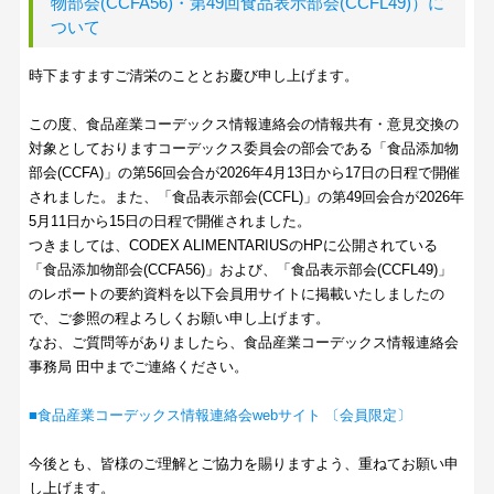
物部会(CCFA56)・第49回食品表示部会(CCFL49)）に
ついて
時下ますますご清栄のこととお慶び申し上げます。
この度、食品産業コーデックス情報連絡会の情報共有・意見交換の
対象としておりますコーデックス委員会の部会である「食品添加物
部会(CCFA)」の第56回会合が2026年4月13日から17日の日程で開催
されました。また、「食品表示部会(CCFL)」の第49回会合が2026年
5月11日から15日の日程で開催されました。
つきましては、CODEX ALIMENTARIUSのHPに公開されている
「食品添加物部会(CCFA56)」および、「食品表示部会(CCFL49)」
のレポートの要約資料を以下会員用サイトに掲載いたしましたの
で、ご参照の程よろしくお願い申し上げます。
なお、ご質問等がありましたら、食品産業コーデックス情報連絡会
事務局 田中までご連絡ください。
■食品産業コーデックス情報連絡会webサイト 〔会員限定〕
今後とも、皆様のご理解とご協力を賜りますよう、重ねてお願い申
し上げます。