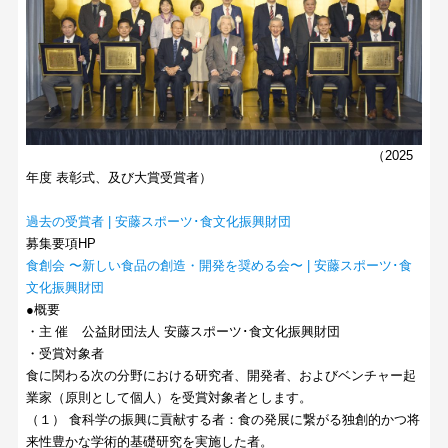
（2025
年度 表彰式、及び大賞受賞者）
過去の受賞者 | 安藤スポーツ･食文化振興財団
募集要項HP
食創会 〜新しい食品の創造・開発を奨める会〜 | 安藤スポーツ･食
文化振興財団
●概要
・主 催 公益財団法人 安藤スポーツ･食文化振興財団
・受賞対象者
食に関わる次の分野における研究者、開発者、およびベンチャー起
業家（原則として個人）を受賞対象者とします。
（１） 食科学の振興に貢献する者：食の発展に繋がる独創的かつ将
来性豊かな学術的基礎研究を実施した者。