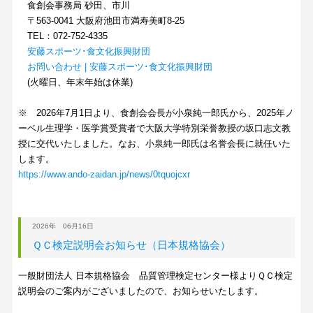
食創会事務局 砂田、市川
〒563-0041 大阪府池田市満寿美町8-25
TEL：072-752-4335
安藤スポーツ･食文化振興財団
お問い合わせ | 安藤スポーツ･食文化振興財団
(火曜日、年末年始は休業)
※ 2026年7月1日より、食創会会長が小泉純一郎氏から、2025年ノ
ーベル生理学・医学賞受賞者で大阪大学特別栄誉教授の坂口志文教
授に交代いたしました。なお、小泉純一郎氏は名誉会長に就任いた
します。
https://www.ando-zaidan.jp/news/0tquojcxr
2026年 06月16日
ＱＣ検定説明会お知らせ（日本規格協会）
一般財団法人 日本規格協会 品質管理検定センター様よりＱＣ検定
説明会のご案内がございましたので、お知らせいたします。