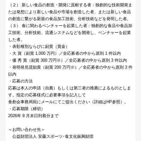
（２） 新しい食品の創造・開発に貢献する者：独創的な技術開発ま
たは発想により新しい食品や市場を創造した者、または新しい食品
の創造に繋がる新規の食品加工技術、分析技術などを発明した者。
（３） 食に関わるベンチャーを起業した者：独創的な食品や食品加
工技術、分析技術、流通システムなどを開発し、ベンチャーを起業
した者。
・表彰種別ならびに副賞（賞金）
・大 賞（副賞 1,000 万円）／全応募者の中から原則 1 件以内
・優 秀 賞（副賞 300 万円※）／全応募者の中から原則 3 件以内
・発明発見奨励賞（副賞 200 万円※）／全応募者の中から原則 3 件
以内
・応募の方法
応募は本人の申請（自薦）もしくは第三者の推薦によるものとしま
す。指定の応募様式に必要事項を記入して
食創会事務局宛にメールにてご提出ください（詳細はHP参照）。
・応募期限（締切）
2026年 9 月末日到着分まで
＜お問い合わせ先＞
公益財団法人 安藤スポーツ･食文化振興財団