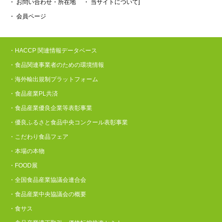
・ お問い合わせ・所在地
・ 当サイトについて]
・ 会員ページ
・HACCP 関連情報データベース
・食品関連事業者のための環境情報
・海外輸出規制プラットフォーム
・食品産業PL共済
・食品産業優良企業等表彰事業
・優良ふるさと食品中央コンクール表彰事業
・こだわり食品フェア
・本場の本物
・FOOD展
・全国食品産業協議会連合会
・食品産業中央協議会の概要
・食サス