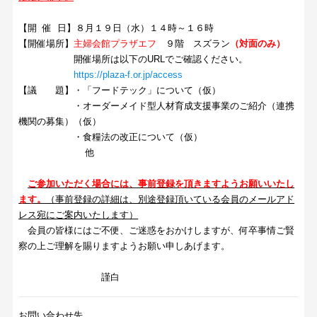
【開 催 日】８月１９日（水）
１４時～１６時
【開催場所】
主婦会館プラザエフ
９階 スズラン
（対面のみ）
開催場所は以下のURLでご確認ください。
https://plaza-f.or.jp/access
【議 題】・「フードテック」について（仮）
・オーダーメイド型人材育成支援事業のご紹介（連携
機関の募集）（仮）
・食糧法の改正について（仮）
他
ご参加いただく場合には、事前登録を頂きますようお願いいたし
ます。
（事前登録の詳細は、別途登録頂いている会員のメールアド
レス宛にご案内いたします）
会員の皆様にはご不便、ご迷惑をおかけしますが、何卒事情ご賢
察の上ご理解を賜りますようお願い申しあげます。
謹白
お問い合わせ先