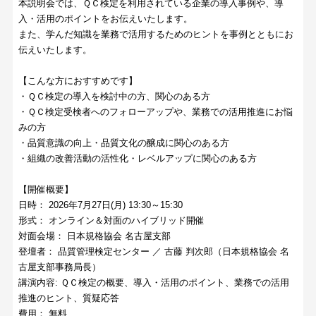
本説明会では、ＱＣ検定を利用されている企業の導入事例や、導
入・活用のポイントをお伝えいたします。
また、学んだ知識を業務で活用するためのヒントを事例とともにお
伝えいたします。
【こんな方におすすめです】
・ＱＣ検定の導入を検討中の方、関心のある方
・ＱＣ検定受検者へのフォローアップや、業務での活用推進にお悩
みの方
・品質意識の向上・品質文化の醸成に関心のある方
・組織の改善活動の活性化・レベルアップに関心のある方
【開催概要】
日時： 2026年7月27日(月) 13:30～15:30
形式： オンライン＆対面のハイブリッド開催
対面会場： 日本規格協会 名古屋支部
登壇者： 品質管理検定センター ／ 古藤 判次郎（日本規格協会 名
古屋支部事務局長）
講演内容: ＱＣ検定の概要、導入・活用のポイント、業務での活用
推進のヒント、質疑応答
費用： 無料