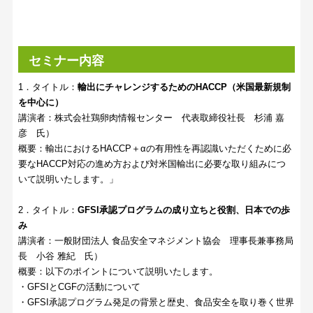
セミナー内容
1．タイトル：
輸出にチャレンジするためのHACCP（米国最新規制
を中心に）
講演者：株式会社鶏卵肉情報センター 代表取締役社長 杉浦 嘉
彦 氏）
概要：輸出におけるHACCP＋αの有用性を再認識いただくために必
要なHACCP対応の進め方および対米国輸出に必要な取り組みにつ
いて説明いたします。」
2．タイトル：
GFSI承認プログラムの成り立ちと役割、日本での歩
み
講演者：一般財団法人 食品安全マネジメント協会 理事長兼事務局
長 小谷 雅紀 氏）
概要：以下のポイントについて説明いたします。
・GFSIとCGFの活動について
・GFSI承認プログラム発足の背景と歴史、食品安全を取り巻く世界