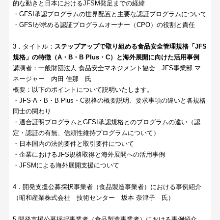
的な動きと日本におけるJFSM発足までの経緯
・GFSI承認プログラムの世界配置と主要な認証プログラムについて
・GFSIが求める認証プログラムオーナー（CPO）の役割と責任
3．タイトル：
ステップアップで取り組める食品安全管理規格「JFS
規格」の特徴（A・B・B Plus・C）と海外展開に向けた活用事例
講演者：一般財団法人 食品安全マネジメント協会 JFS事業部 マ
ネージャー 内田 佳那 氏
概要：以下のポイントについて説明いたします。
・JFS-A・B・B Plus・C規格の概要説明、要求事項の違いと各規格
同士の関わり
・適合証明プログラムとGFSI承認規格とのプログラムの違い（認
定・認証の有無、信頼性維持プログラムについて）
・日本国内の法的要件と取引要件について
・企業におけるJFS規格取得と海外展開への活用事例
・JFSMによる海外展開支援について
4．開発支援公募採択事業者（食品製造事業者）における事例紹介
（昭和産業株式会社 技術センター 坂本 奈津子 氏）
5.開発支援公募採択事業者（食品製造事業者）における事例紹介