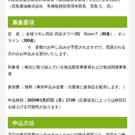
（宮島醤油株式会社 常務取締役管理本部長 宮島 仁 氏）
募集要項
定 員 ： 会場コモレ四谷 四谷タワー3階 Room F（
80名
）、オン
ライン（
300名
）
※ 多数のお申し込みが予想されますので、受講される
方のみお申込みを受付いたします。
対象者 ：輸出に取り組んでいる食品製造事業者および食品関連事業
者
参加費 ：無料（事前申込み必要：当選者に参加証を配布します。）
申込締切：
2025年1月27日（月）17:00
（応募状況によっては締切日
を繰上げる可能性があります）
申込方法
下記の食品産業センターホームページの申込画面より、内容をご確