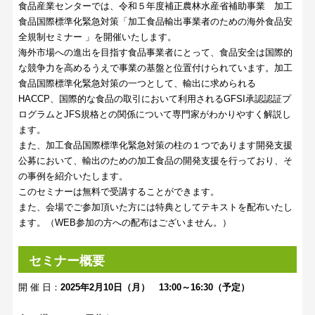
食品産業センターでは、令和５年度補正農林水産省補助事業 加工
食品国際標準化緊急対策「加工食品輸出事業者のための海外食品安
全規制セミナー 」を開催いたします。
海外市場への進出を目指す食品事業者にとって、食品安全は国際的
な競争力を高めるうえで事業の基盤と位置付けられています。加工
食品国際標準化緊急対策の一つとして、輸出に求められる
HACCP、国際的な食品の取引において利用されるGFSI承認認証プ
ログラムとJFS規格との関係について専門家がわかりやすく解説し
ます。
また、加工食品国際標準化緊急対策の柱の１つであります開発支援
公募において、輸出のための加工食品の開発支援を行っており、そ
の事例を紹介いたします。
このセミナーは無料で受講することができます。
また、会場でご参加頂いた方には特典としてテキストを配布いたし
ます。（WEB参加の方への配布はございません。）
セミナー概要
開 催 日：
2025年2月10日（月） 13:00～16:30（予定）