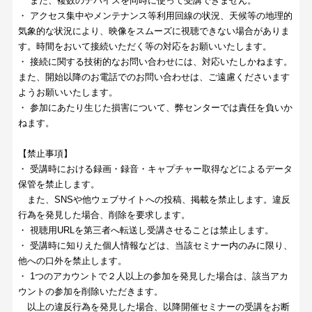
また、複数のデバイスを同時に使って受講できません。
・ アクセス集中やメンテナンス等利用回線の状況、天候等の地理的
気象的な状況により、映像をスムーズに視聴できない場合がありま
す。時間をおいて接続いただく等の対応をお願いいたします。
・ 接続に関する技術的なお問い合わせには、対応いたしかねます。
また、開始以降のお電話でのお問い合わせは、ご遠慮くださいます
ようお願いいたします。
・ 参加にあたり生じた損害について、弊センターでは責任を負いか
ねます。
【禁止事項】
・ 受講時における録画・録音・キャプチャー取得などによるデータ
保管を禁止します。
また、SNSや他ウェブサイトへの投稿、掲載を禁止します。違反
行為を発見した場合、削除を要求します。
・ 視聴用URLを第三者へ転送し受講させることは禁止します。
・ 受講時に知りえた個人情報などは、当該セミナー内のみに限り、
他への口外を禁止します。
・ 1つのアカウントで２人以上の参加を発見した場合は、該当アカ
ウントの参加を削除いただきます。
以上の違反行為を発見した場合、以降開催セミナーの受講をお断