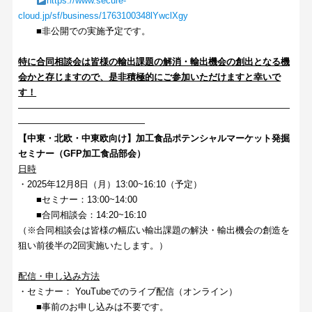
https://www.secure-
cloud.jp/sf/business/1763100348lYwclXgy
■非公開での実施予定です。
特に合同相談会は皆様の輸出課題の解消・輸出機会の創出となる機
会かと存じますので、是非積極的にご参加いただけますと幸いで
す！
――――――――――――――――――――――――――――――
――――――――――――――
【中東・北欧・中東欧向け】加工食品ポテンシャルマーケット発掘
セミナー（GFP加工食品部会）
日時
・2025年12月8日（月）13:00~16:10（予定）
■セミナー：13:00~14:00
■合同相談会：14:20~16:10
（※合同相談会は皆様の幅広い輸出課題の解決・輸出機会の創造を
狙い前後半の2回実施いたします。）
配信・申し込み方法
・セミナー： YouTubeでのライブ配信（オンライン）
■事前のお申し込みは不要です。