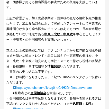
者・団体様が抱える輸出課題の解決のための取組を支援していま
す。
上記の背景から、加工食品事業者・団体様の更なる輸出取組の推進
に向けて、加工食品部会において実施したアンケートにて事業者の
興味関心が大きく輸出拡大のチャンスはあるものの、日本食市場が
成熟していない地域である
中東・北欧・中東欧
を中心としたセミナ
ー・登壇者との合同相談会を実施いたします。
本イベントの前半部分
では、アクセンチュアから世界的な潮流を踏
まえた新たな輸出トレンド・品目に加えて中東市場の概況を、中
東・北欧・中東欧に知見のある商社・メーカー様から現地の有望品
目・各種規制・具体取組等を
情報発信
いただきます。
・事前のお申し込みは不要です。
・当日お時間になりましたら、下記YouTubeのリンクからご視聴い
ただけます。
https://youtube.com/live/g0-rqCNH2Dk?feature=share
■登壇者との
合同相談会
を実施いたします。
・
合同相談会は事前申込制
となりますので、参加を希望される方は
下記のリンクよりお申し込みください。（
※申込期限：12/3
）