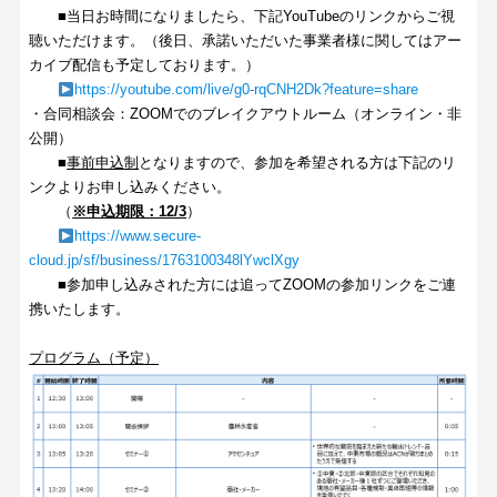
■当日お時間になりましたら、下記YouTubeのリンクからご視
聴いただけます。（後日、承諾いただいた事業者様に関してはアー
カイブ配信も予定しております。）
https://youtube.com/live/g0-rqCNH2Dk?feature=share
・合同相談会：ZOOMでのブレイクアウトルーム（オンライン・非
公開）
■
事前申込制
となりますので、参加を希望される方は下記のリ
ンクよりお申し込みください。
（
※申込期限：12/3
）
https://www.secure-
cloud.jp/sf/business/1763100348lYwclXgy
■参加申し込みされた方には追ってZOOMの参加リンクをご連
携いたします。
プログラム（予定）