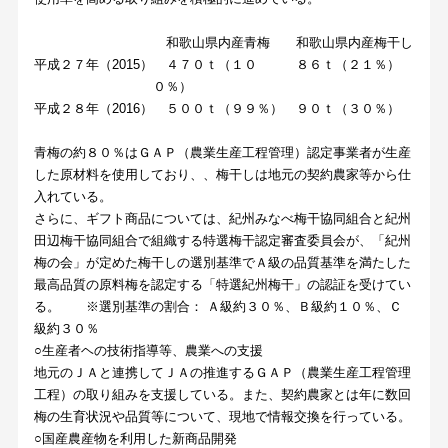
和歌山県内産青梅
和歌山県内産梅干し
平成２７年（2015）
４７０ｔ（１０
８６ｔ（２１％）
０％）
平成２８年（2016）
５００ｔ（９９％）
９０ｔ（３０％）
青梅の約８０％はＧＡＰ（農業生産工程管理）認定事業者が生産
した原材料を使用しており、、梅干しは地元の契約農家等から仕
入れている。
さらに、ギフト商品については、紀州みなべ梅干協同組合と紀州
田辺梅干協同組合で組織する特選梅干認定審査委員会が、「紀州
梅の会」が定めた梅干しの選別基準でＡ級の品質基準を満たした
最高品質の原料梅を認定する「特選紀州梅干」の認証を受けてい
る。 ※選別基準の割合： Ａ級約３０％、Ｂ級約１０％、Ｃ
級約３０％
○生産者ヘの技術指導等、農業への支援
地元のＪＡと連携してＪＡの推進するＧＡＰ（農業生産工程管理
工程）の取り組みを支援している。また、契約農家とは年に数回
梅の生育状況や品質等について、現地で情報交換を行っている。
○国産農産物を利用した新商品開発