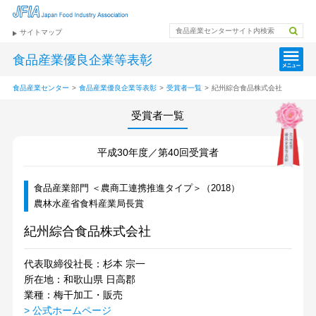
サイトマップ
食品産業優良企業等表彰
食品産業センター
>
食品産業優良企業等表彰
>
受賞者一覧
>
紀州綜合食品株式会社
受賞者一覧
平成30年度／第40回受賞者
食品産業部門 ＜農商工連携推進タイプ＞（2018）
農林水産省食料産業局長賞
紀州綜合食品株式会社
代表取締役社長：杉本 宗一
所在地：和歌山県 日高郡
業種：梅干加工・販売
> 公式ホームページ