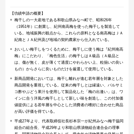
【功績申請の概要】
梅干しの一大産地である和歌山県みなべ町で、昭和26年
（1951年）に創業し、紀州南高梅を使った梅干しを製造して
いる。地域振興の観点から、これらの原料となる南高梅はＪＡ
紀南とＪＡ紀州及び地域の契約農家から仕入れている。
おいしい梅干しをつくるために、梅干しに使う梅は『紀州南高
梅』にこだわり、「梅色生活」の梅干しはＡ級品（Ａ級品と
は、傷が無く、皮が薄くて適度にやわらかい上、粒揃いの良い
もの）からさらに良いものだけを厳選して使用している。
新商品開発においては、梅干し離れが進む若年層を対象とした
商品開発を重視している。従来の梅干しとは縁遠い、バルサミ
コ酢やぶどう果汁を使用して製品化した「梅の出逢い」は、ワ
インに合う洋風の梅干しとして新しい味を創造し、この付加価
値提供による若年層を中心とした消費者の嗜好に合わせた商品
が高い評価を得ている。
平成27年より、代表取締役社長杉本宗一が紀州みなべ梅干協同
組合の組合長、平成29年より和歌山県漬物組合連合会の理事