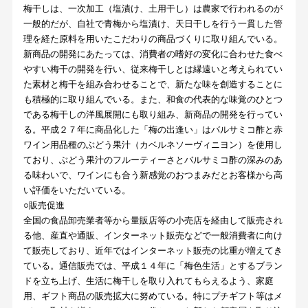
梅干しは、一次加工（塩漬け、土用干し）は農家で行われるのが
一般的だが、自社で青梅から塩漬け、天日干しを行う一貫した管
理を経た原料を用いたこだわりの商品づくりに取り組んでいる。
新商品の開発にあたっては、消費者の嗜好の変化に合わせた食べ
やすい梅干の開発を行い、従来梅干しとは縁遠いと考えられてい
た素材と梅干を組み合わせることで、新たな味を創造することに
も積極的に取り組んでいる。また、和食の代表的な味覚のひとつ
である梅干しの洋風展開にも取り組み、新商品の開発を行ってい
る。平成２７年に商品化した「梅の出逢い」はバルサミコ酢と赤
ワイン用品種のぶどう果汁（カベルネソーヴィニヨン）を使用し
ており、ぶどう果汁のフルーティーさとバルサミコ酢の深みのあ
る味わいで、ワインにも合う新感覚のおつまみだとお客様から高
い評価をいただいている。
○販売促進
全国の食品卸売業者等から量販店等の小売店を経由して販売され
る他、産直や通販、インターネット販売などで一般消費者に向け
て販売しており、近年ではインターネット販売の比重が増えてき
ている。通信販売では、平成１４年に「梅色生活」とするブラン
ドを立ち上げ、生活に梅干しを取り入れてもらえるよう、家庭
用、ギフト商品の販売拡大に努めている。特にプチギフト等はメ