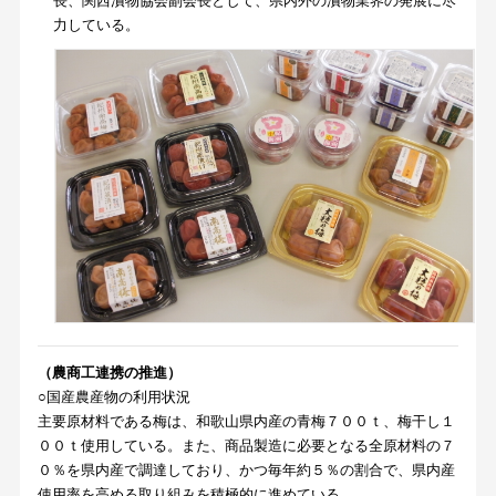
長、関西漬物協会副会長として、県内外の漬物業界の発展に尽
力している。
（農商工連携
の推進）
○国産農産物の利用状況
主要原材料である梅は、和歌山県内産の青梅７００ｔ、梅干し１
００ｔ使用している。また、商品製造に必要となる全原材料の７
０％を県内産で調達しており、かつ毎年約５％の割合で、県内産
使用率を高める取り組みを積極的に進めている。