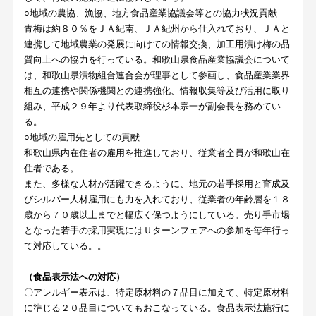
○地域の農協、漁協、地方食品産業協議会等との協力状況貢献
青梅は約８０％をＪＡ紀南、ＪＡ紀州から仕入れており、ＪＡと
連携して地域農業の発展に向けての情報交換、加工用漬け梅の品
質向上への協力を行っている。和歌山県食品産業協議会について
は、和歌山県漬物組合連合会が理事として参画し、食品産業業界
相互の連携や関係機関との連携強化、情報収集等及び活用に取り
組み、平成２９年より代表取締役杉本宗一が副会長を務めてい
る。
○地域の雇用先としての貢献
和歌山県内在住者の雇用を推進しており、従業者全員が和歌山在
住者である。
また、多様な人材が活躍できるように、地元の若手採用と育成及
びシルバー人材雇用にも力を入れており、従業者の年齢層を１８
歳から７０歳以上までと幅広く保つようにしている。売り手市場
となった若手の採用実現にはＵターンフェアへの参加を毎年行っ
て対応している。。
（食品表示法への対応）
〇アレルギー表示は、特定原材料の７品目に加えて、特定原材料
に準じる２０品目についてもおこなっている。食品表示法施行に