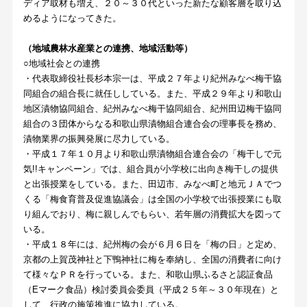
ディア取材も増え、２０～３０代といった新たな顧客層を取り込
めるようになってきた。
（地域農林水産業との連携、地域活動等）
○地域社会との連携
・代表取締役社長杉本宗一は、平成２７年より紀州みなべ梅干協
同組合の組合長に就任ししている。また、平成２９年より和歌山
地区漬物協同組合、紀州みなべ梅干協同組合、紀州田辺梅干協同
組合の３団体からなる和歌山県漬物組合連合会の理事長を務め、
漬物業界の振興発展に尽力している。
・平成１７年１０月より和歌山県漬物組合連合会の「梅干しで元
気!!キャンペーン」では、組合員が小学校に出向き梅干しの提供
と出張授業をしている。また、田辺市、みなべ町と地元ＪＡでつ
くる「梅食育普及促進協議会」は全国の小学校で出張授業にも取
り組んでおり、梅に親しんでもらい、若年層の消費拡大を図って
いる。
・平成１８年には、紀州梅の会が６月６日を「梅の日」と定め、
京都の上賀茂神社と下鴨神社に梅を奉納し、全国の消費者に向け
て様々なＰＲを行っている。また、和歌山県ふるさと認証食品
（Eマーク食品）検討委員会委員（平成２５年～３０年現在）と
して、行政の施策推進に協力している。